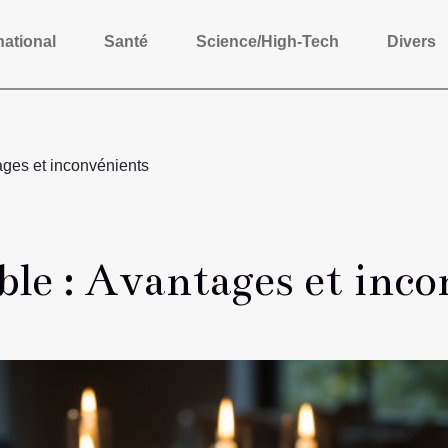
national
Santé
Science/High-Tech
Divers
ages et inconvénients
able : Avantages et inc