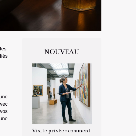
les,
NOUVEAU
liés
 une
avec
 vos
 une
Visite privée : comment