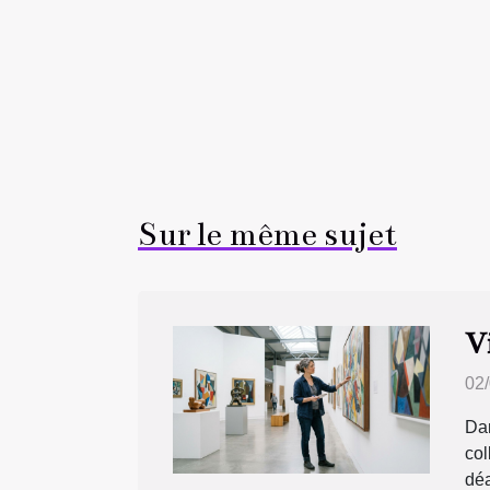
Sur le même sujet
V
02
Da
co
déa