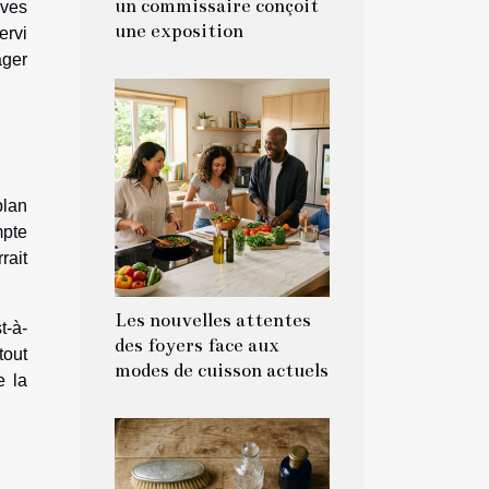
un commissaire conçoit
ives
une exposition
ervi
ager
plan
mpte
rait
Les nouvelles attentes
t-à-
des foyers face aux
tout
modes de cuisson actuels
e la