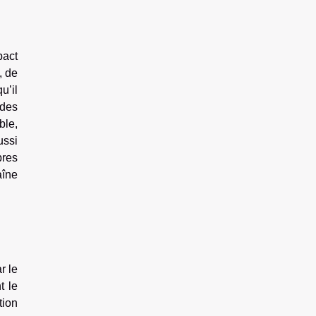
pact
, de
u’il
 des
ble,
ussi
bres
aîne
r le
t le
tion