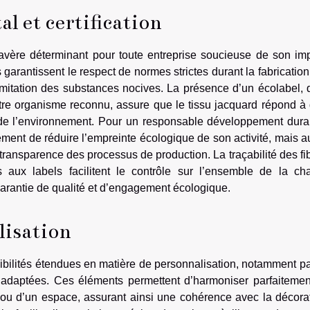
 et certification
s’avère déterminant pour toute entreprise soucieuse de son im
 garantissent le respect de normes strictes durant la fabrication
limitation des substances nocives. La présence d’un écolabel, q
e organisme reconnu, assure que le tissu jacquard répond à
de l’environnement. Pour un responsable développement dura
lement de réduire l’empreinte écologique de son activité, mais a
a transparence des processus de production. La traçabilité des fi
s aux labels facilitent le contrôle sur l’ensemble de la ch
garantie de qualité et d’engagement écologique.
lisation
ssibilités étendues en matière de personnalisation, notamment pa
ns adaptées. Ces éléments permettent d’harmoniser parfaitemen
ise ou d’un espace, assurant ainsi une cohérence avec la décora