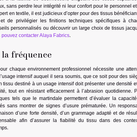
, sans perdre leur intégrité ni leur confort pour le personnel et
ert en textile, il est judicieux d’opter pour des tissus bénéfician
e et de privilégier les finitions techniques spécifiques à ch
nseils personnalisés ou découvrir un large choix de tissus jacq
 pouvez contacter Alaya Fabrics
.
t la fréquence
pour chaque environnement professionnel nécessite une atten
à l’usage intensif auquel il sera soumis, que ce soit pour des siè
 tissu destiné à un usage intensif doit présenter une densité e
é, tout en résistant efficacement à l’abrasion quotidienne. 
fiques tels que le martindale permettent d’évaluer la capacit
étés sans montrer de signes d’usure prématurée. Un respons
inaison d’une forte densité, d’un grammage adapté et de résul
ensable afin d’assurer la fiabilité du tissu dans des conte
emps.