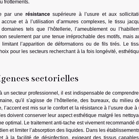
 frottements.
fie par une
résistance
supérieure à l’usure et aux sollicitat
ccrue et à l’utilisation d’armures complexes, le tissu jacq
domaines tels que l’hôtellerie, l’ameublement ou l’habille
 non seulement par une tenue irréprochable des motifs, mais a
limitant l’apparition de déformations ou de fils tirés. Le tis
oix pour les secteurs recherchant à la fois longévité, esthétiqu
igences sectorielles
à un secteur professionnel, il est indispensable de comprendre
aine, qu'il s'agisse de l’hôtellerie, des bureaux, du milieu d
e, l’accent est mis sur le confort et la résistance à l’usure due à
tiles doivent conserver leur aspect esthétique malgré les nettoy
ène optimal. Le traitement anti-tache est vivement recommandé 
tidien et limiter l’absorption des liquides. Dans les établissement
et à la facilité de désinfection, exigeant des tissus capable