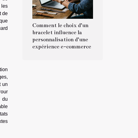
 les
t de
aque
Comment le choix d’un
uard
bracelet influence la
personnalisation d’une
expérience e-commerce
tion
ges,
t un
Pour
é du
able
tats
xtes