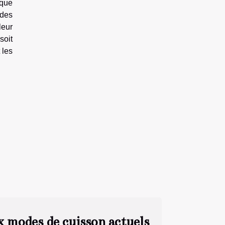
rque
 des
leur
soit
 les
x modes de cuisson actuels