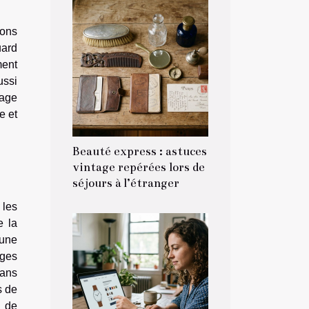
ions
uard
ment
ussi
sage
e et
Beauté express : astuces
vintage repérées lors de
séjours à l’étranger
 les
e la
 une
ages
dans
s de
s de